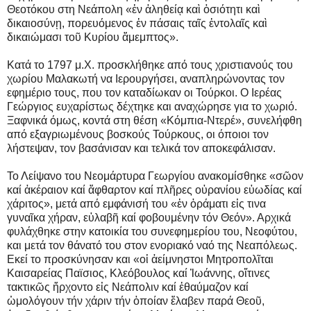
Θεοτόκου στη Νεάπολη «ἐν ἀληθείᾳ καὶ ὁσιότητι καὶ
δικαιοσύνῃ, πορευόμενος ἐν πάσαις ταῖς ἐντολαῖς καὶ
δικαιώμασι τοῦ Κυρίου ἄμεμπτος».
Κατά το 1797 μ.Χ. προσκλήθηκε από τους χριστιανούς του
χωρίου Μαλακωτή να Ιερουργήσει, αναπληρώνοντας τον
εφημέριο τους, που τον καταδίωκαν οι Τούρκοι. Ο Ιερέας
Γεώργιος ευχαρίστως δέχτηκε και αναχώρησε για το χωριό.
Ξαφνικά όμως, κοντά στη θέση «Κόμπια-Ντερέ», συνελήφθη
από εξαγριωμένους βοσκούς Τούρκους, οι όποιοι τον
λήστεψαν, τον βασάνισαν και τελικά τον αποκεφάλισαν.
Το Λείψανο του Νεομάρτυρα Γεωργίου ανακομίσθηκε «σῶον
καί ἀκέραιον καί ἄφθαρτον καί πλῆρες οὐρανίου εὐωδίας καί
χάριτος», μετά από εμφάνισή του «ἐν ὀράματι εἰς τινα
γυναῖκα χήραν, εὐλαβῆ καί φοβουμένην τόν Θεόν». Αρχικά
φυλάχθηκε στην κατοικία του συνεφημερίου του, Νεοφύτου,
και μετά τον θάνατό του στον ενοριακό ναό της Νεαπόλεως.
Εκεί το προσκύνησαν και «οἱ ἀείμνηστοι Μητροπολῖται
Καισαρείας Παϊσιος, Κλεόβουλος καί Ἰωάννης, οἵτινες
τακτικῶς ἤρχοντο εἰς Νεάπολιν καί ἐθαύμαζον καί
ὡμολόγουν τήν χάριν τήν ὁποίαν ἔλαβεν παρά Θεοῦ,