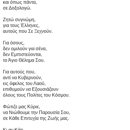
και όπως πάντα,
σε Δοξολογώ.
Ζητώ συγνώμη,
για τους Έλληνες,
αυτούς που Σε Ξεχνούν.
Για όσους,
δεν ομιλούν για σένα,
δεν Εμπιστεύονται,
το Άγιο Θέλημα Σου.
Για αυτούς που,
αντί να Κυβερνούν,
εις όφελος του Λαού,
επιθυμούν να Εξουσιάζουν
όλους τους Πολίτες του Κόσμου.
Φώτιζε μας Κύριε,
να Νιώθουμε την Παρουσία Σου,
σε Κάθε Επιτυχία της Ζωής μας.
Κι αν Κάτι,