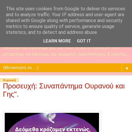
This site uses cookies from Google to deliver its services
and to analyze traffic. Your IP address and user-agent are
shared with Google along with performance and security
metrics to ensure quality of service, generate usage
statistics, and to detect and address abuse.
LEARN MORE
GOT IT
Θέλουμε να Ομιλούμε για τον Θεό. Είναι το λιγότερο που
μπορούμε να κάνουμε, εις αναμονή περισσότερης Ευλογίας.
▼
Κυριακή
Προσευχή: Συναπάντημα Ουρανού και
Γης".