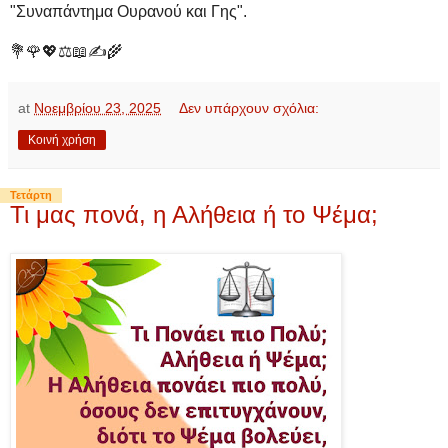
"Συναπάντημα Ουρανού και Γης".
💐🌹💖⚖️📖✍️🌾
at
Νοεμβρίου 23, 2025
Δεν υπάρχουν σχόλια:
Κοινή χρήση
Τετάρτη
Τι μας πονά, η Αλήθεια ή το Ψέμα;