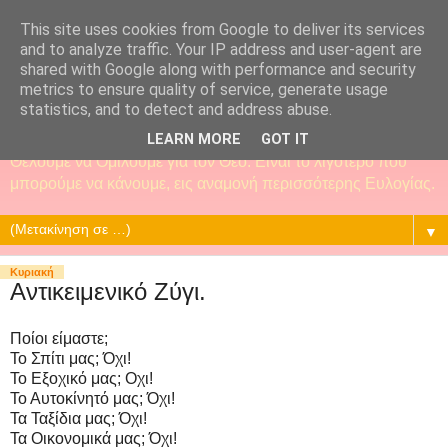
This site uses cookies from Google to deliver its services
and to analyze traffic. Your IP address and user-agent are
shared with Google along with performance and security
metrics to ensure quality of service, generate usage
statistics, and to detect and address abuse.
LEARN MORE
GOT IT
Θέλουμε να Ομιλούμε για τον Θεό. Είναι το λιγότερο που
μπορούμε να κάνουμε, εις αναμονή περισσότερης Ευλογίας.
▼
Κυριακή
Αντικειμενικό Ζύγι.
Ποίοι είμαστε;
Το Σπίτι μας; Όχι!
Το Εξοχικό μας; Οχι!
Το Αυτοκίνητό μας; Όχι!
Τα Ταξίδια μας; Όχι!
Τα Οικονομικά μας; Όχι!