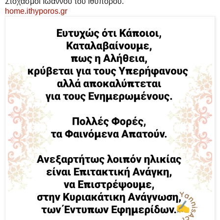
Στοχασμοί Ιωάννου του Ιθυπόρου.
home.ithyporos.gr