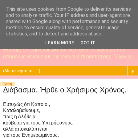
This site uses cookies from Google to deliver its services
and to analyze traffic. Your IP address and user-agent are
shared with Google along with performance and security
metrics to ensure quality of service, generate usage
statistics, and to detect and address abuse.
LEARN MORE
GOT IT
Θέλουμε να Ομιλούμε για τον Θεό. Είναι το λιγότερο που
μπορούμε να κάνουμε, εις αναμονή περισσότερης Ευλογίας.
▼
Τρίτη
Διάβασμα. Ήρθε ο Χρήσιμος Χρόνος.
Ευτυχώς ότι Κάποιοι,
Καταλαβαίνουμε,
πως η Αλήθεια,
κρύβεται για τους Υπερήφανους
αλλά αποκαλύπτεται
για τους Ενημερωμένους.