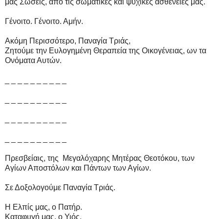
μας Σώσεις, από τις σωματικές και ψυχικές ασθένειες μας.
Γένοιτο. Γένοιτο. Αμήν.
Ακόμη Περισσότερο, Παναγία Τριάς,
Ζητούμε την Ευλογημένη Θεραπεία της Οικογένειας, ων τα
Ονόματα Αυτών.
_ _ _ _ _ _ _ _ _ _
_ _ _ _ _ _ _ _ _ _
_ _ _ _ _ _ _ _ _ _
_ _ _ _ _ _ _ _ _ _
Πρεσβείαις, της Μεγαλόχαρης Μητέρας Θεοτόκου, των
Αγίων Αποστόλων και Πάντων των Αγίων.
Σε Δοξολογούμε Παναγία Τριάς.
Η Ελπίς μας, ο Πατήρ.
Καταφυγή μας, ο Υιός.