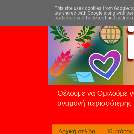
This site uses cookies from Google to 
are shared with Google along with per
statistics, and to detect and address
Θέλουμε να Ομιλούμε γι
αναμονή περισσότερης 
Αρχική σελίδα
Ιθυπόρος