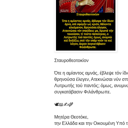
Σταυροθεοτοκίον
Ότε η αμίαντος αμνάς, έβλεψε τόν ίδ
θρηνούσα έλεγεν, Ατεκνώσαι νύν σπεύ
Λυτρωτής τού παντός; όμως, ανυμνώ 
συγκατάβασιν Φιλάνθρωπε.
🕊📖✍️🌾
Μητέρα Θεοτόκε,
την Ελλάδα και την Οικουμένη Υπό 