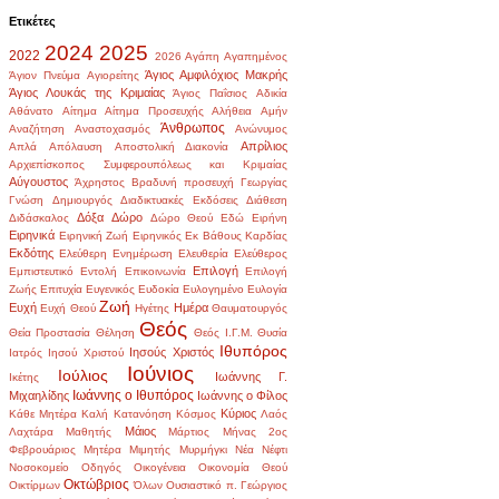
Ετικέτες
2024
2025
2022
2026
Αγάπη
Αγαπημένος
Άγιος Αμφιλόχιος Μακρής
Άγιον Πνεύμα
Αγιορείτης
Άγιος Λουκάς της Κριμαίας
Άγιος Παΐσιος
Αδικία
Αθάνατο
Αίτημα
Αίτημα Προσευχής
Αλήθεια
Αμήν
Άνθρωπος
Αναζήτηση
Αναστοχασμός
Ανώνυμος
Απρίλιος
Απλά
Απόλαυση
Αποστολική Διακονία
Αρχιεπίσκοπος Συμφερουπόλεως και Κριμαίας
Αύγουστος
Άχρηστος
Βραδυνή προσευχή
Γεωργίας
Γνώση
Δημιουργός
Διαδικτυακές Εκδόσεις
Διάθεση
Δόξα
Δώρο
Διδάσκαλος
Δώρο Θεού
Εδώ
Ειρήνη
Ειρηνικά
Ειρηνική Ζωή
Ειρηνικός
Εκ Βάθους Καρδίας
Εκδότης
Ελεύθερη Ενημέρωση
Ελευθερία
Ελεύθερος
Επιλογή
Εμπιστευτικό
Εντολή
Επικοινωνία
Επιλογή
Ζωής
Επιτυχία
Ευγενικός
Ευδοκία
Ευλογημένο
Ευλογία
Ζωή
Ευχή
Ημέρα
Ευχή Θεού
Ηγέτης
Θαυματουργός
Θεός
Θεία Προστασία
Θέληση
Θεός Ι.Γ.Μ.
Θυσία
Ιθυπόρος
Ιησούς Χριστός
Ιατρός
Ιησού Χριστού
Ιούνιος
Ιούλιος
Ιωάννης Γ.
Ικέτης
Ιωάννης ο Ιθυπόρος
Μιχαηλίδης
Ιωάννης ο Φίλος
Κύριος
Κάθε Μητέρα
Καλή
Κατανόηση
Κόσμος
Λαός
Μάιος
Λαχτάρα
Μαθητής
Μάρτιος
Μήνας 2ος
Φεβρουάριος
Μητέρα
Μιμητής
Μυρμήγκι
Νέα
Νέφτι
Νοσοκομείο
Οδηγός
Οικογένεια
Οικονομία Θεού
Οκτώβριος
Οικτίρμων
Όλων
Ουσιαστικό
π. Γεώργιος