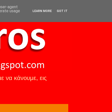
 user-agent
nerate usage
LEARN MORE
GOT IT
ε να κάνουμε, εις