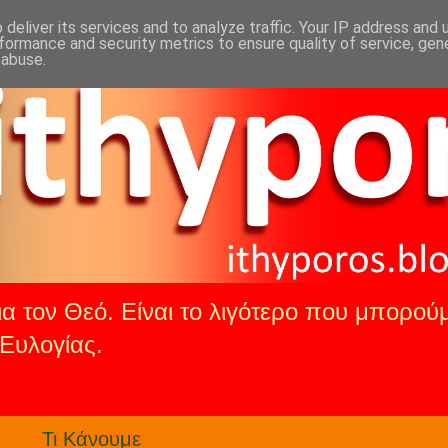
deliver its services and to analyze traffic. Your IP address and
formance and security metrics to ensure quality of service, ge
 abuse.
α τον Θεό. Είναι το λιγότερο που μπορούμ
Ευλογίας.
.
Τι Κάνουμε