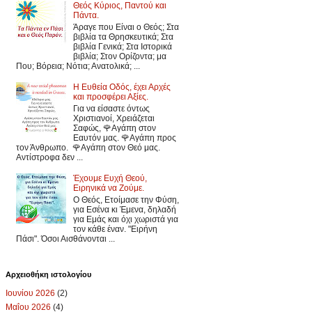
Θεός Κύριος, Παντού και
Πάντα.
Άραγε που Είναι ο Θεός; Στα
βιβλία τα Θρησκευτικά; Στα
βιβλία Γενικά; Στα Ιστορικά
βιβλία; Στον Ορίζοντα; μα
Που; Βόρεια; Νότια; Ανατολικά; ...
Η Ευθεία Οδός, έχει Αρχές
και προσφέρει Αξίες.
Για να είσαστε όντως
Χριστιανοί, Χρειάζεται
Σαφώς, 🌹Αγάπη στον
Εαυτόν μας. 🌹Αγάπη προς
τον Άνθρωπο. 🌹Αγάπη στον Θεό μας.
Αντίστροφα δεν ...
Έχουμε Ευχή Θεού,
Ειρηνικά να Ζούμε.
Ο Θεός, Ετοίμασε την Φύση,
για Εσένα κι Έμενα, δηλαδή
για Εμάς και όχι χωριστά για
τον κάθε έναν. "Ειρήνη
Πάσι". Όσοι Αισθάνονται ...
Αρχειοθήκη ιστολογίου
Ιουνίου 2026
(2)
Μαΐου 2026
(4)