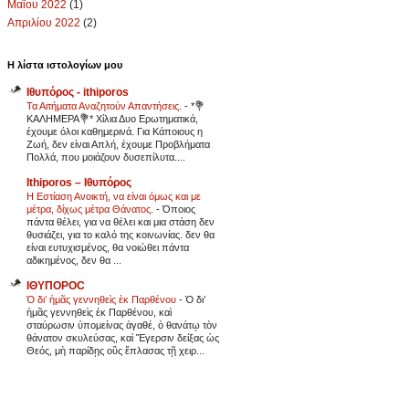
Μαΐου 2022
(1)
Απριλίου 2022
(2)
Η λίστα ιστολογίων μου
Ιθυπόρος - ithiporos
Τα Αιτήματα Αναζητούν Απαντήσεις.
-
*💐
ΚΑΛΗΜΕΡΑ💐* Χίλια Δυο Ερωτηματικά,
έχουμε όλοι καθημερινά. Για Κάποιους η
Ζωή, δεν είναι Απλή, έχουμε Προβλήματα
Πολλά, που μοιάζουν δυσεπίλυτα....
Ithiporos – Ιθυπόρος
Η Εστίαση Ανοικτή, να είναι όμως και με
μέτρα, δίχως μέτρα Θάνατος.
-
Όποιος
πάντα θέλει, για να θέλει και μια στάση δεν
θυσιάζει, για το καλό της κοινωνίας. δεν θα
είναι ευτυχισμένος, θα νοιώθει πάντα
αδικημένος, δεν θα ...
ΙΘΥΠΟΡΟC
Ὁ δι’ ἡμᾶς γεννηθεὶς ἐκ Παρθένου
-
Ὁ δι’
ἡμᾶς γεννηθεὶς ἐκ Παρθένου, καὶ
σταύρωσιν ὑπομείνας ἀγαθέ, ὁ θανάτῳ τὸν
θάνατον σκυλεύσας, καὶ Ἔγερσιν δείξας ὡς
Θεός, μὴ παρίδῃς οὓς ἔπλασας τῇ χειρ...