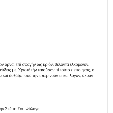
ιον άρνα, επί σφαγήν ως κριόν, θέλοντα ελκόμενον,
δεις με, Χριστέ τήν τεκούσαν, τί τούτο πεποίηκας, ο
καί δοξάζω, σού τήν υπέρ νούν τε καί λόγον, άκραν
την Σκέπη Σου Φύλαγε.