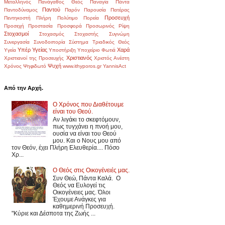
Μεταλληνός
Πανάγαθος Θεός
Παναγία
Πάντα
Παντού
Παντοδύναμος
Παρόν
Παρουσία
Πατέρας
Προσευχή
Πεντηκοστή
Πλήρη
Πολύτιμο
Πορεία
Προσεχή
Προστασία
Προσφορά
Προσωρινός
Ρίψη
Στοχασμοί
Στοχασμός
Στοχαστής
Συγνώμη
Συνεργασία
Συνοδοιπορία
Σύστημα
Τριαδικός Θεός
Υπέρ Υγείας
Χαρά
Υγεία
Υποστήριξη
Υποχείριο
Φωτιά
Χριστιανός
Χριστιανοί της Προσευχής
Χριστός Ανέστη
Ψυχή
Χρόνος
Ψηφιδωτό
www.ithyporos.gr
YannisAct
Από την Αρχή.
Ο Χρόνος που Διαθέτουμε
είναι του Θεού.
Αν λιγάκι το σκεφτόμουν,
πως τυγχάνει η πνοή μου,
ουσία να είναι του Θεού
μου. Και ο Νους μου από
τον Θεόν, έχει Πλήρη Ελευθερία.... Πόσο
Χρ...
Ο Θεός στις Οικογένειές μας.
Συν Θεώ, Πάντα Καλά. Ο
Θεός να Ευλογεί τις
Οικογένειες μας. Όλοι
Έχουμε Ανάγκες για
καθημερινή Προσευχή.
"Κύριε και Δέσποτα της Ζωής ...