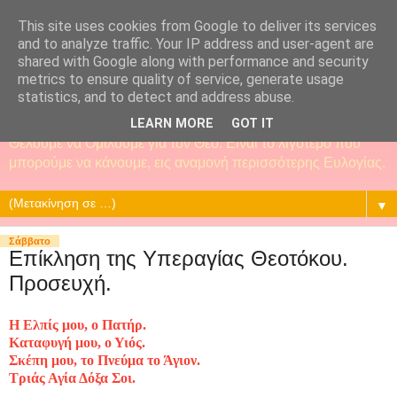
This site uses cookies from Google to deliver its services
and to analyze traffic. Your IP address and user-agent are
shared with Google along with performance and security
metrics to ensure quality of service, generate usage
statistics, and to detect and address abuse.
LEARN MORE
GOT IT
Θέλουμε να Ομιλούμε για τον Θεό. Είναι το λιγότερο που
μπορούμε να κάνουμε, εις αναμονή περισσότερης Ευλογίας.
▼
Σάββατο
Επίκληση της Υπεραγίας Θεοτόκου.
Προσευχή.
Η Ελπίς μου, ο Πατήρ.
Καταφυγή μου, ο Υιός.
Σκέπη μου, το Πνεύμα το Άγιον.
Τριάς Αγία Δόξα Σοι.