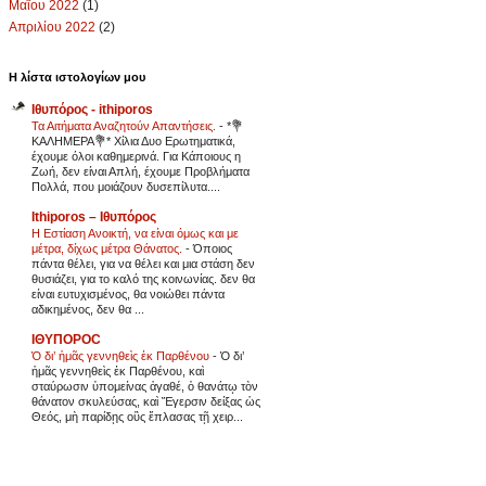
Μαΐου 2022
(1)
Απριλίου 2022
(2)
Η λίστα ιστολογίων μου
Ιθυπόρος - ithiporos
Τα Αιτήματα Αναζητούν Απαντήσεις.
-
*💐
ΚΑΛΗΜΕΡΑ💐* Χίλια Δυο Ερωτηματικά,
έχουμε όλοι καθημερινά. Για Κάποιους η
Ζωή, δεν είναι Απλή, έχουμε Προβλήματα
Πολλά, που μοιάζουν δυσεπίλυτα....
Ithiporos – Ιθυπόρος
Η Εστίαση Ανοικτή, να είναι όμως και με
μέτρα, δίχως μέτρα Θάνατος.
-
Όποιος
πάντα θέλει, για να θέλει και μια στάση δεν
θυσιάζει, για το καλό της κοινωνίας. δεν θα
είναι ευτυχισμένος, θα νοιώθει πάντα
αδικημένος, δεν θα ...
ΙΘΥΠΟΡΟC
Ὁ δι’ ἡμᾶς γεννηθεὶς ἐκ Παρθένου
-
Ὁ δι’
ἡμᾶς γεννηθεὶς ἐκ Παρθένου, καὶ
σταύρωσιν ὑπομείνας ἀγαθέ, ὁ θανάτῳ τὸν
θάνατον σκυλεύσας, καὶ Ἔγερσιν δείξας ὡς
Θεός, μὴ παρίδῃς οὓς ἔπλασας τῇ χειρ...