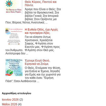
Θεός Κύριος, Παντού και
Πάντα.
Άραγε που Είναι ο Θεός; Στα
βιβλία τα Θρησκευτικά; Στα
βιβλία Γενικά; Στα Ιστορικά
βιβλία; Στον Ορίζοντα; μα
Που; Βόρεια; Νότια; Ανατολικά; ...
Η Ευθεία Οδός, έχει Αρχές
και προσφέρει Αξίες.
Για να είσαστε όντως
Χριστιανοί, Χρειάζεται
Σαφώς, 🌹Αγάπη στον
Εαυτόν μας. 🌹Αγάπη προς
τον Άνθρωπο. 🌹Αγάπη στον Θεό μας.
Αντίστροφα δεν ...
Έχουμε Ευχή Θεού,
Ειρηνικά να Ζούμε.
Ο Θεός, Ετοίμασε την Φύση,
για Εσένα κι Έμενα, δηλαδή
για Εμάς και όχι χωριστά για
τον κάθε έναν. "Ειρήνη
Πάσι". Όσοι Αισθάνονται ...
Αρχειοθήκη ιστολογίου
Ιουνίου 2026
(2)
Μαΐου 2026
(4)