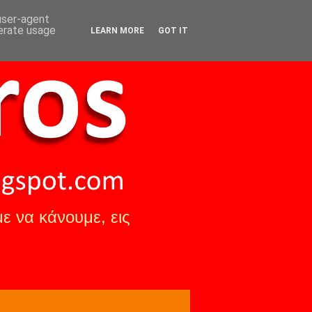
 user-agent
nerate usage
LEARN MORE
GOT IT
ε να κάνουμε, εις