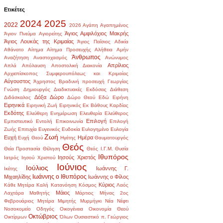
Ετικέτες
2024
2025
2022
2026
Αγάπη
Αγαπημένος
Άγιος Αμφιλόχιος Μακρής
Άγιον Πνεύμα
Αγιορείτης
Άγιος Λουκάς της Κριμαίας
Άγιος Παΐσιος
Αδικία
Αθάνατο
Αίτημα
Αίτημα Προσευχής
Αλήθεια
Αμήν
Άνθρωπος
Αναζήτηση
Αναστοχασμός
Ανώνυμος
Απρίλιος
Απλά
Απόλαυση
Αποστολική Διακονία
Αρχιεπίσκοπος Συμφερουπόλεως και Κριμαίας
Αύγουστος
Άχρηστος
Βραδυνή προσευχή
Γεωργίας
Γνώση
Δημιουργός
Διαδικτυακές Εκδόσεις
Διάθεση
Δόξα
Δώρο
Διδάσκαλος
Δώρο Θεού
Εδώ
Ειρήνη
Ειρηνικά
Ειρηνική Ζωή
Ειρηνικός
Εκ Βάθους Καρδίας
Εκδότης
Ελεύθερη Ενημέρωση
Ελευθερία
Ελεύθερος
Επιλογή
Εμπιστευτικό
Εντολή
Επικοινωνία
Επιλογή
Ζωής
Επιτυχία
Ευγενικός
Ευδοκία
Ευλογημένο
Ευλογία
Ζωή
Ευχή
Ημέρα
Ευχή Θεού
Ηγέτης
Θαυματουργός
Θεός
Θεία Προστασία
Θέληση
Θεός Ι.Γ.Μ.
Θυσία
Ιθυπόρος
Ιησούς Χριστός
Ιατρός
Ιησού Χριστού
Ιούνιος
Ιούλιος
Ιωάννης Γ.
Ικέτης
Ιωάννης ο Ιθυπόρος
Μιχαηλίδης
Ιωάννης ο Φίλος
Κύριος
Κάθε Μητέρα
Καλή
Κατανόηση
Κόσμος
Λαός
Μάιος
Λαχτάρα
Μαθητής
Μάρτιος
Μήνας 2ος
Φεβρουάριος
Μητέρα
Μιμητής
Μυρμήγκι
Νέα
Νέφτι
Νοσοκομείο
Οδηγός
Οικογένεια
Οικονομία Θεού
Οκτώβριος
Οικτίρμων
Όλων
Ουσιαστικό
π. Γεώργιος