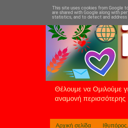
This site uses cookies from Google to 
are shared with Google along with per
statistics, and to detect and address
Θέλουμε να Ομιλούμε γι
αναμονή περισσότερης 
Αρχική σελίδα
Ιθυπόρος