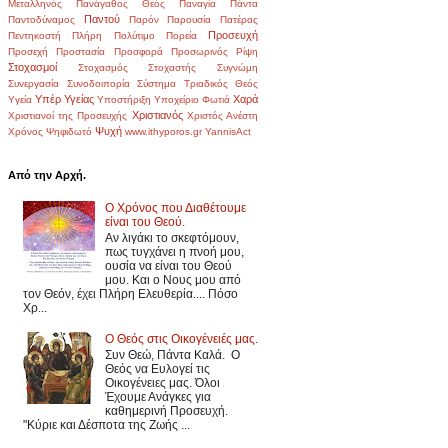
Μεταλληνός
Πανάγαθος Θεός
Παναγία
Πάντα
Παντού
Παντοδύναμος
Παρόν
Παρουσία
Πατέρας
Προσευχή
Πεντηκοστή
Πλήρη
Πολύτιμο
Πορεία
Προσεχή
Προστασία
Προσφορά
Προσωρινός
Ρίψη
Στοχασμοί
Στοχασμός
Στοχαστής
Συγνώμη
Συνεργασία
Συνοδοιπορία
Σύστημα
Τριαδικός Θεός
Υπέρ Υγείας
Χαρά
Υγεία
Υποστήριξη
Υποχείριο
Φωτιά
Χριστιανός
Χριστιανοί της Προσευχής
Χριστός Ανέστη
Ψυχή
Χρόνος
Ψηφιδωτό
www.ithyporos.gr
YannisAct
Από την Αρχή.
Ο Χρόνος που Διαθέτουμε
είναι του Θεού.
Αν λιγάκι το σκεφτόμουν,
πως τυγχάνει η πνοή μου,
ουσία να είναι του Θεού
μου. Και ο Νους μου από
τον Θεόν, έχει Πλήρη Ελευθερία.... Πόσο
Χρ...
Ο Θεός στις Οικογένειές μας.
Συν Θεώ, Πάντα Καλά. Ο
Θεός να Ευλογεί τις
Οικογένειες μας. Όλοι
Έχουμε Ανάγκες για
καθημερινή Προσευχή.
"Κύριε και Δέσποτα της Ζωής ...