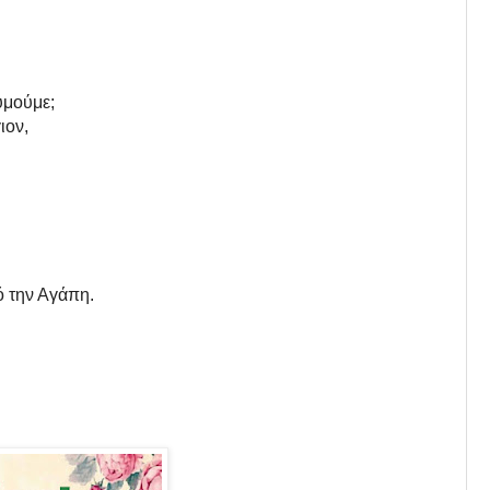
υμούμε;
ιον,
ό την Αγάπη.