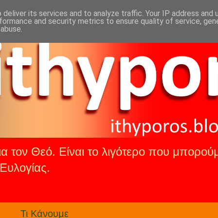
deliver its services and to analyze traffic. Your IP address and
formance and security metrics to ensure quality of service, ge
 abuse.
α τον Θεό. Είναι το λιγότερο που μπορούμ
Ευλογίας.
.
Τι Κάνουμε