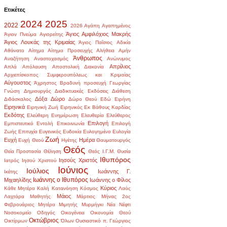
Ετικέτες
2024
2025
2022
2026
Αγάπη
Αγαπημένος
Άγιος Αμφιλόχιος Μακρής
Άγιον Πνεύμα
Αγιορείτης
Άγιος Λουκάς της Κριμαίας
Άγιος Παΐσιος
Αδικία
Αθάνατο
Αίτημα
Αίτημα Προσευχής
Αλήθεια
Αμήν
Άνθρωπος
Αναζήτηση
Αναστοχασμός
Ανώνυμος
Απρίλιος
Απλά
Απόλαυση
Αποστολική Διακονία
Αρχιεπίσκοπος Συμφερουπόλεως και Κριμαίας
Αύγουστος
Άχρηστος
Βραδυνή προσευχή
Γεωργίας
Γνώση
Δημιουργός
Διαδικτυακές Εκδόσεις
Διάθεση
Δόξα
Δώρο
Διδάσκαλος
Δώρο Θεού
Εδώ
Ειρήνη
Ειρηνικά
Ειρηνική Ζωή
Ειρηνικός
Εκ Βάθους Καρδίας
Εκδότης
Ελεύθερη Ενημέρωση
Ελευθερία
Ελεύθερος
Επιλογή
Εμπιστευτικό
Εντολή
Επικοινωνία
Επιλογή
Ζωής
Επιτυχία
Ευγενικός
Ευδοκία
Ευλογημένο
Ευλογία
Ζωή
Ευχή
Ημέρα
Ευχή Θεού
Ηγέτης
Θαυματουργός
Θεός
Θεία Προστασία
Θέληση
Θεός Ι.Γ.Μ.
Θυσία
Ιθυπόρος
Ιησούς Χριστός
Ιατρός
Ιησού Χριστού
Ιούνιος
Ιούλιος
Ιωάννης Γ.
Ικέτης
Ιωάννης ο Ιθυπόρος
Μιχαηλίδης
Ιωάννης ο Φίλος
Κύριος
Κάθε Μητέρα
Καλή
Κατανόηση
Κόσμος
Λαός
Μάιος
Λαχτάρα
Μαθητής
Μάρτιος
Μήνας 2ος
Φεβρουάριος
Μητέρα
Μιμητής
Μυρμήγκι
Νέα
Νέφτι
Νοσοκομείο
Οδηγός
Οικογένεια
Οικονομία Θεού
Οκτώβριος
Οικτίρμων
Όλων
Ουσιαστικό
π. Γεώργιος