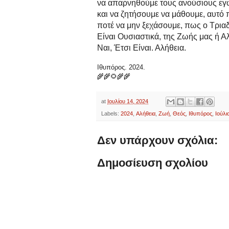
να απαρνηθούμε τους ανούσιους ε
και να ζητήσουμε να μάθουμε, αυτό 
ποτέ να μην ξεχάσουμε, πως ο Τρια
Είναι Ουσιαστικά, της Ζωής μας ή Α
Ναι, Έτσι Είναι. Αλήθεια.
Ιθυπόρος. 2024.
🌾🌾🌻🌾🌾
at
Ιουλίου 14, 2024
Labels:
2024
,
Αλήθεια
,
Ζωή
,
Θεός
,
Ιθυπόρος
,
Ιούλι
Δεν υπάρχουν σχόλια:
Δημοσίευση σχολίου