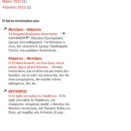
Μαΐου 2022
(1)
Απριλίου 2022
(2)
Η λίστα ιστολογίων μου
Ιθυπόρος - ithiporos
Τα Αιτήματα Αναζητούν Απαντήσεις.
-
*💐
ΚΑΛΗΜΕΡΑ💐* Χίλια Δυο Ερωτηματικά,
έχουμε όλοι καθημερινά. Για Κάποιους η
Ζωή, δεν είναι Απλή, έχουμε Προβλήματα
Πολλά, που μοιάζουν δυσεπίλυτα....
Ithiporos – Ιθυπόρος
Η Εστίαση Ανοικτή, να είναι όμως και με
μέτρα, δίχως μέτρα Θάνατος.
-
Όποιος
πάντα θέλει, για να θέλει και μια στάση δεν
θυσιάζει, για το καλό της κοινωνίας. δεν θα
είναι ευτυχισμένος, θα νοιώθει πάντα
αδικημένος, δεν θα ...
ΙΘΥΠΟΡΟC
Ὁ δι’ ἡμᾶς γεννηθεὶς ἐκ Παρθένου
-
Ὁ δι’
ἡμᾶς γεννηθεὶς ἐκ Παρθένου, καὶ
σταύρωσιν ὑπομείνας ἀγαθέ, ὁ θανάτῳ τὸν
θάνατον σκυλεύσας, καὶ Ἔγερσιν δείξας ὡς
Θεός, μὴ παρίδῃς οὓς ἔπλασας τῇ χειρ...