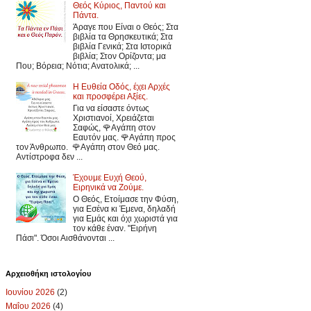
Θεός Κύριος, Παντού και
Πάντα.
Άραγε που Είναι ο Θεός; Στα
βιβλία τα Θρησκευτικά; Στα
βιβλία Γενικά; Στα Ιστορικά
βιβλία; Στον Ορίζοντα; μα
Που; Βόρεια; Νότια; Ανατολικά; ...
Η Ευθεία Οδός, έχει Αρχές
και προσφέρει Αξίες.
Για να είσαστε όντως
Χριστιανοί, Χρειάζεται
Σαφώς, 🌹Αγάπη στον
Εαυτόν μας. 🌹Αγάπη προς
τον Άνθρωπο. 🌹Αγάπη στον Θεό μας.
Αντίστροφα δεν ...
Έχουμε Ευχή Θεού,
Ειρηνικά να Ζούμε.
Ο Θεός, Ετοίμασε την Φύση,
για Εσένα κι Έμενα, δηλαδή
για Εμάς και όχι χωριστά για
τον κάθε έναν. "Ειρήνη
Πάσι". Όσοι Αισθάνονται ...
Αρχειοθήκη ιστολογίου
Ιουνίου 2026
(2)
Μαΐου 2026
(4)