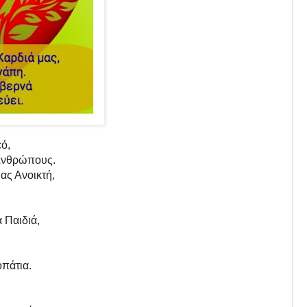
ό,
 Ανθρώπους.
μας Ανοικτή,
 Παιδιά,
οπάτια.