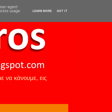
 user-agent
nerate usage
LEARN MORE
GOT IT
ε να κάνουμε, εις