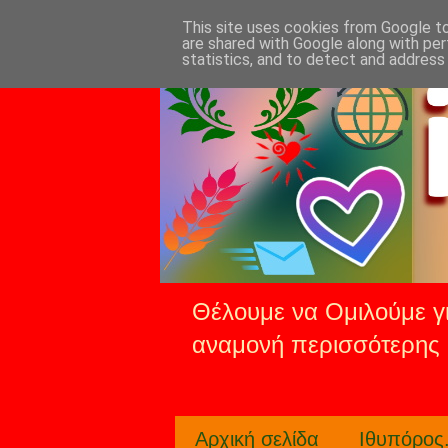
This site uses cookies from Google to 
are shared with Google along with per
statistics, and to detect and address
Θέλουμε να Ομιλούμε γι
αναμονή περισσότερης 
Αρχική σελίδα
Ιθυπόρος