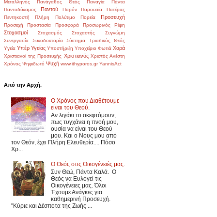
Μεταλληνός
Πανάγαθος Θεός
Παναγία
Πάντα
Παντού
Παντοδύναμος
Παρόν
Παρουσία
Πατέρας
Προσευχή
Πεντηκοστή
Πλήρη
Πολύτιμο
Πορεία
Προσεχή
Προστασία
Προσφορά
Προσωρινός
Ρίψη
Στοχασμοί
Στοχασμός
Στοχαστής
Συγνώμη
Συνεργασία
Συνοδοιπορία
Σύστημα
Τριαδικός Θεός
Υπέρ Υγείας
Χαρά
Υγεία
Υποστήριξη
Υποχείριο
Φωτιά
Χριστιανός
Χριστιανοί της Προσευχής
Χριστός Ανέστη
Ψυχή
Χρόνος
Ψηφιδωτό
www.ithyporos.gr
YannisAct
Από την Αρχή.
Ο Χρόνος που Διαθέτουμε
είναι του Θεού.
Αν λιγάκι το σκεφτόμουν,
πως τυγχάνει η πνοή μου,
ουσία να είναι του Θεού
μου. Και ο Νους μου από
τον Θεόν, έχει Πλήρη Ελευθερία.... Πόσο
Χρ...
Ο Θεός στις Οικογένειές μας.
Συν Θεώ, Πάντα Καλά. Ο
Θεός να Ευλογεί τις
Οικογένειες μας. Όλοι
Έχουμε Ανάγκες για
καθημερινή Προσευχή.
"Κύριε και Δέσποτα της Ζωής ...