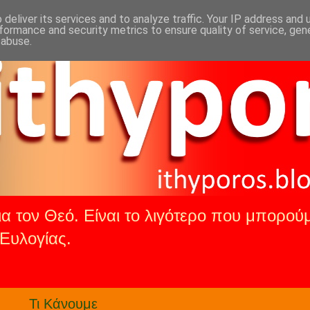
deliver its services and to analyze traffic. Your IP address and
formance and security metrics to ensure quality of service, ge
 abuse.
α τον Θεό. Είναι το λιγότερο που μπορούμ
Ευλογίας.
.
Τι Κάνουμε