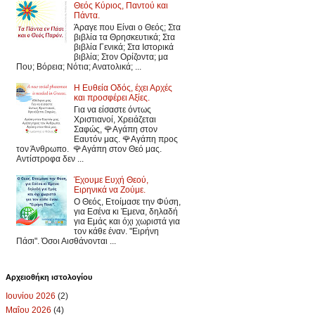
Θεός Κύριος, Παντού και
Πάντα.
Άραγε που Είναι ο Θεός; Στα
βιβλία τα Θρησκευτικά; Στα
βιβλία Γενικά; Στα Ιστορικά
βιβλία; Στον Ορίζοντα; μα
Που; Βόρεια; Νότια; Ανατολικά; ...
Η Ευθεία Οδός, έχει Αρχές
και προσφέρει Αξίες.
Για να είσαστε όντως
Χριστιανοί, Χρειάζεται
Σαφώς, 🌹Αγάπη στον
Εαυτόν μας. 🌹Αγάπη προς
τον Άνθρωπο. 🌹Αγάπη στον Θεό μας.
Αντίστροφα δεν ...
Έχουμε Ευχή Θεού,
Ειρηνικά να Ζούμε.
Ο Θεός, Ετοίμασε την Φύση,
για Εσένα κι Έμενα, δηλαδή
για Εμάς και όχι χωριστά για
τον κάθε έναν. "Ειρήνη
Πάσι". Όσοι Αισθάνονται ...
Αρχειοθήκη ιστολογίου
Ιουνίου 2026
(2)
Μαΐου 2026
(4)