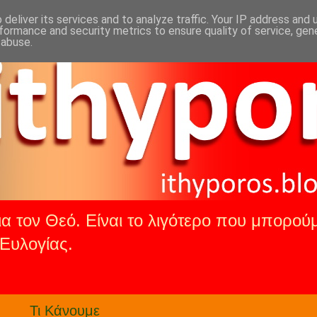
deliver its services and to analyze traffic. Your IP address and
formance and security metrics to ensure quality of service, ge
 abuse.
α τον Θεό. Είναι το λιγότερο που μπορούμ
Ευλογίας.
.
Τι Κάνουμε