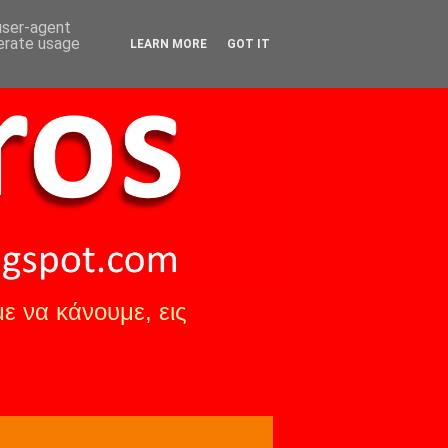
 user-agent
nerate usage
LEARN MORE
GOT IT
ε να κάνουμε, εις