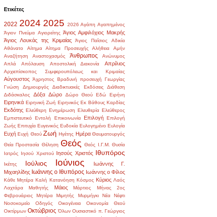
Ετικέτες
2024
2025
2022
2026
Αγάπη
Αγαπημένος
Άγιος Αμφιλόχιος Μακρής
Άγιον Πνεύμα
Αγιορείτης
Άγιος Λουκάς της Κριμαίας
Άγιος Παΐσιος
Αδικία
Αθάνατο
Αίτημα
Αίτημα Προσευχής
Αλήθεια
Αμήν
Άνθρωπος
Αναζήτηση
Αναστοχασμός
Ανώνυμος
Απρίλιος
Απλά
Απόλαυση
Αποστολική Διακονία
Αρχιεπίσκοπος Συμφερουπόλεως και Κριμαίας
Αύγουστος
Άχρηστος
Βραδυνή προσευχή
Γεωργίας
Γνώση
Δημιουργός
Διαδικτυακές Εκδόσεις
Διάθεση
Δόξα
Δώρο
Διδάσκαλος
Δώρο Θεού
Εδώ
Ειρήνη
Ειρηνικά
Ειρηνική Ζωή
Ειρηνικός
Εκ Βάθους Καρδίας
Εκδότης
Ελεύθερη Ενημέρωση
Ελευθερία
Ελεύθερος
Επιλογή
Εμπιστευτικό
Εντολή
Επικοινωνία
Επιλογή
Ζωής
Επιτυχία
Ευγενικός
Ευδοκία
Ευλογημένο
Ευλογία
Ζωή
Ευχή
Ημέρα
Ευχή Θεού
Ηγέτης
Θαυματουργός
Θεός
Θεία Προστασία
Θέληση
Θεός Ι.Γ.Μ.
Θυσία
Ιθυπόρος
Ιησούς Χριστός
Ιατρός
Ιησού Χριστού
Ιούνιος
Ιούλιος
Ιωάννης Γ.
Ικέτης
Ιωάννης ο Ιθυπόρος
Μιχαηλίδης
Ιωάννης ο Φίλος
Κύριος
Κάθε Μητέρα
Καλή
Κατανόηση
Κόσμος
Λαός
Μάιος
Λαχτάρα
Μαθητής
Μάρτιος
Μήνας 2ος
Φεβρουάριος
Μητέρα
Μιμητής
Μυρμήγκι
Νέα
Νέφτι
Νοσοκομείο
Οδηγός
Οικογένεια
Οικονομία Θεού
Οκτώβριος
Οικτίρμων
Όλων
Ουσιαστικό
π. Γεώργιος