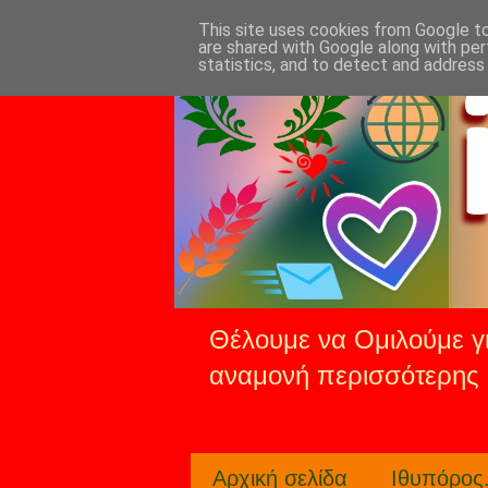
This site uses cookies from Google to 
are shared with Google along with per
statistics, and to detect and address
Θέλουμε να Ομιλούμε γι
αναμονή περισσότερης 
Αρχική σελίδα
Ιθυπόρος