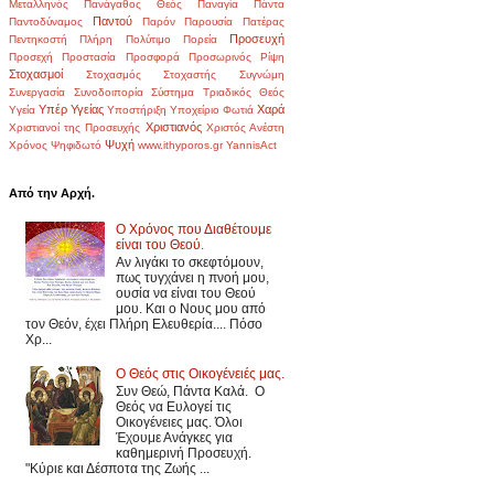
Μεταλληνός
Πανάγαθος Θεός
Παναγία
Πάντα
Παντού
Παντοδύναμος
Παρόν
Παρουσία
Πατέρας
Προσευχή
Πεντηκοστή
Πλήρη
Πολύτιμο
Πορεία
Προσεχή
Προστασία
Προσφορά
Προσωρινός
Ρίψη
Στοχασμοί
Στοχασμός
Στοχαστής
Συγνώμη
Συνεργασία
Συνοδοιπορία
Σύστημα
Τριαδικός Θεός
Υπέρ Υγείας
Χαρά
Υγεία
Υποστήριξη
Υποχείριο
Φωτιά
Χριστιανός
Χριστιανοί της Προσευχής
Χριστός Ανέστη
Ψυχή
Χρόνος
Ψηφιδωτό
www.ithyporos.gr
YannisAct
Από την Αρχή.
Ο Χρόνος που Διαθέτουμε
είναι του Θεού.
Αν λιγάκι το σκεφτόμουν,
πως τυγχάνει η πνοή μου,
ουσία να είναι του Θεού
μου. Και ο Νους μου από
τον Θεόν, έχει Πλήρη Ελευθερία.... Πόσο
Χρ...
Ο Θεός στις Οικογένειές μας.
Συν Θεώ, Πάντα Καλά. Ο
Θεός να Ευλογεί τις
Οικογένειες μας. Όλοι
Έχουμε Ανάγκες για
καθημερινή Προσευχή.
"Κύριε και Δέσποτα της Ζωής ...