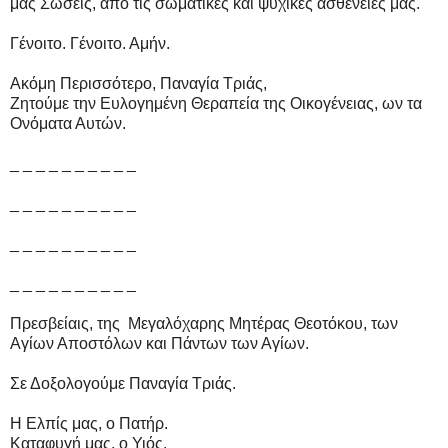
μας Σώσεις, από τις σωματικές και ψυχικές ασθένειες μας.
Γένοιτο. Γένοιτο. Αμήν.
Ακόμη Περισσότερο, Παναγία Τριάς,
Ζητούμε την Ευλογημένη Θεραπεία της Οικογένειας, ων τα
Ονόματα Αυτών.
_ _ _ _ _ _ _ _ _ _
_ _ _ _ _ _ _ _ _ _
_ _ _ _ _ _ _ _ _ _
_ _ _ _ _ _ _ _ _ _
Πρεσβείαις, της Μεγαλόχαρης Μητέρας Θεοτόκου, των
Αγίων Αποστόλων και Πάντων των Αγίων.
Σε Δοξολογούμε Παναγία Τριάς.
Η Ελπίς μας, ο Πατήρ.
Καταφυγή μας, ο Υιός.